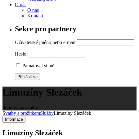
O nás
O nás
Kontakt
Sekce pro partnery
Uživatelské jméno nebo e-mail
Heslo
Pamatovat si mě
Limuzíny Slezáček
doprava na svatbu
Svatby s prožitkem
Služby
Limuzíny Slezáček
Informace
Limuzíny Slezáček