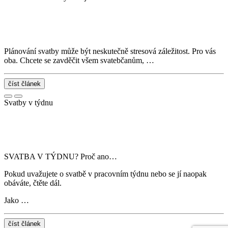
Plánování svatby může být neskutečně stresová záležitost. Pro vás
oba. Chcete se zavděčit všem svatebčanům, …
číst článek
Svatby v týdnu
SVATBA V TÝDNU? Proč ano…
Pokud uvažujete o svatbě v pracovním týdnu nebo se jí naopak
obáváte, čtěte dál.
Jako …
číst článek