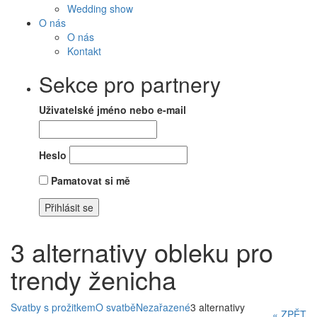
Wedding show
O nás
O nás
Kontakt
Sekce pro partnery
Uživatelské jméno nebo e-mail
Heslo
Pamatovat si mě
3 alternativy obleku pro
trendy ženicha
Svatby s prožitkem
O svatbě
Nezařazené
3 alternativy
« ZPĚT