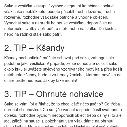
Sako a vestička zastupují vysoce elegantní kombinaci, pokud
však sako neobléknete, budete působit trochu ležérně, trochu
rozverně, rozhodně však stále patřičně a vhodně oblečen.
Vynechat sako a nahradit ho pouze vestičkou doporučuje na
neformální svatby v přírodě, u moře nebo na statku. Do kostela
nebo na radnici stále sako patří.
2. TIP – Kšandy
Kšandy pochopitelně můžete schovat pod sako, zafungují ale
podobně jako vestička. V případě, že se odhodláte odložit sako,
okolo krku si uvážete stylového vzorovaného motýlka a přes košili
natáhnete kšandy, budete za trendy ženicha, kterému nevěsta od
oltáře určitě neuteče. Jak by také mohla!
3. TIP – Ohrnuté nohavice
Sako se vám líbí a říkáte, že to chce ještě něco jiného? Co třeba
ohrnout si nohavice? Co se týče variací u spodní části svatebního
obleku, rozhodně bychom nedoporučili obléct třeba džíny (I to ale
jde, záleží na situaci.), požehnání vám však dáme na ohrnutí
chino kalhot, které v posledních letech klasické oblekové kalhoty